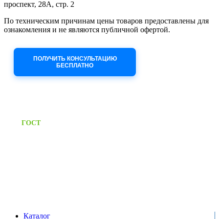
проспект, 28А, стр. 2
По техническим причинам цены товаров предоставлены для
ознакомления и не являются публичной офертой.
Приносим извинения за неудобства!
ПОЛУЧИТЬ КОНСУЛЬТАЦИЮ
БЕСПЛАТНО
Приём заявок через сайт: 24/7
Предоставляем паспорт
ГОСТ
качества на все изделия
Единый справочный номер:
+7 (495) 799-03-33
Режим работы:
пн-пт: 09:00-17:00
сб-вс выходной
Каталог