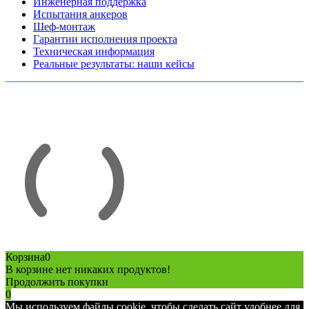
Инженерная поддержка
Испытания анкеров
Шеф-монтаж
Гарантии исполнения проекта
Техническая информация
Реальные результаты: наши кейсы
Copyright © 2026 Все права защищены
Политика конфиденциальности
Карта сайта
Разработано в агентстве
AV-TOR
Корзина
0
В корзине нет никаких продуктов!
Продолжить покупки
0
Мы используем файлы cookie, чтобы сделать сайт удобнее для