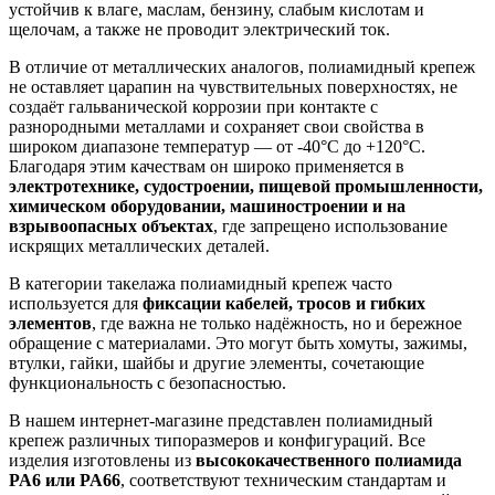
устойчив к влаге, маслам, бензину, слабым кислотам и
щелочам, а также не проводит электрический ток.
В отличие от металлических аналогов, полиамидный крепеж
не оставляет царапин на чувствительных поверхностях, не
создаёт гальванической коррозии при контакте с
разнородными металлами и сохраняет свои свойства в
широком диапазоне температур — от -40°C до +120°C.
Благодаря этим качествам он широко применяется в
электротехнике, судостроении, пищевой промышленности,
химическом оборудовании, машиностроении и на
взрывоопасных объектах
, где запрещено использование
искрящих металлических деталей.
В категории такелажа полиамидный крепеж часто
используется для
фиксации кабелей, тросов и гибких
элементов
, где важна не только надёжность, но и бережное
обращение с материалами. Это могут быть хомуты, зажимы,
втулки, гайки, шайбы и другие элементы, сочетающие
функциональность с безопасностью.
В нашем интернет-магазине представлен полиамидный
крепеж различных типоразмеров и конфигураций. Все
изделия изготовлены из
высококачественного полиамида
PA6 или PA66
, соответствуют техническим стандартам и