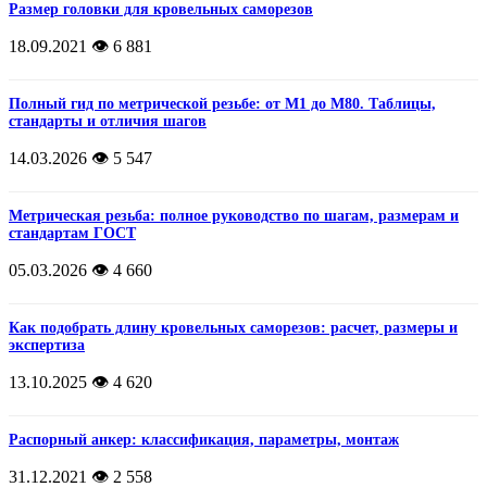
Размер головки для кровельных саморезов
18.09.2021
👁️ 6 881
Полный гид по метрической резьбе: от М1 до М80. Таблицы,
стандарты и отличия шагов
14.03.2026
👁️ 5 547
Метрическая резьба: полное руководство по шагам, размерам и
стандартам ГОСТ
05.03.2026
👁️ 4 660
Как подобрать длину кровельных саморезов: расчет, размеры и
экспертиза
13.10.2025
👁️ 4 620
Распорный анкер: классификация, параметры, монтаж
31.12.2021
👁️ 2 558