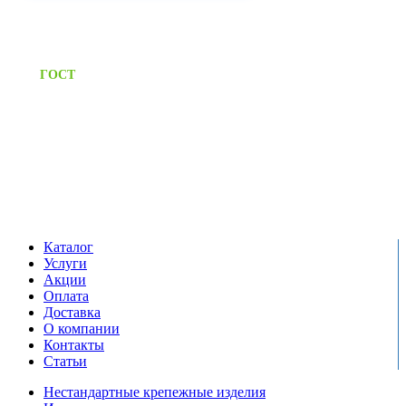
Приём заявок через сайт: 24/7
Предоставляем паспорт
ГОСТ
качества на все изделия
Единый справочный номер:
+7 (495) 799-03-33
Режим работы:
пн-пт: 09:00-17:00
сб-вс выходной
Каталог
Услуги
Акции
Оплата
Доставка
О компании
Контакты
Статьи
Нестандартные крепежные изделия