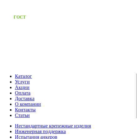
Предоставляем паспорт
ГОСТ
качества на все изделия
Единый справочный номер:
+7 (495) 799-03-33
Режим работы:
пн-пт: 09:00-17:00
сб-вс выходной
Каталог
Услуги
Акции
Оплата
Доставка
О компании
Контакты
Статьи
Нестандартные крепежные изделия
Инженерная поддержка
Испытания анкеров