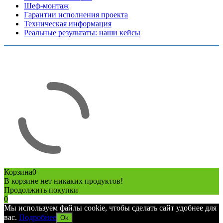
Шеф-монтаж
Гарантии исполнения проекта
Техническая информация
Реальные результаты: наши кейсы
Copyright © 2026 Все права защищены
Политика конфиденциальности
Карта сайта
Разработано в агентстве
AV-TOR
Корзина
0
В корзине нет никаких продуктов!
Продолжить покупки
0
Мы используем файлы cookie, чтобы сделать сайт удобнее для
вас.
Подробнее
Ok