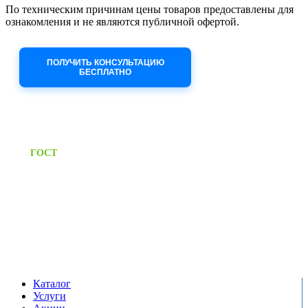
По техническим причинам цены товаров предоставлены для
ознакомления и не являются публичной офертой.
Приносим извинения за неудобства!
ПОЛУЧИТЬ КОНСУЛЬТАЦИЮ
БЕСПЛАТНО
Приём заявок через сайт: 24/7
Предоставляем паспорт
ГОСТ
качества на все изделия
Единый справочный номер:
+7 (495) 799-03-33
Режим работы:
пн-пт: 09:00-17:00
сб-вс выходной
Каталог
Услуги