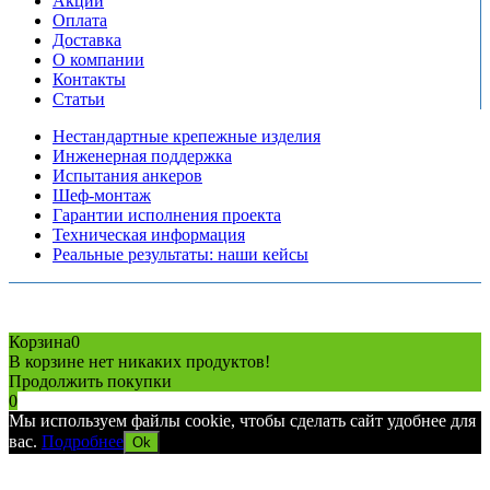
Акции
Оплата
Доставка
О компании
Контакты
Статьи
Нестандартные крепежные изделия
Инженерная поддержка
Испытания анкеров
Шеф-монтаж
Гарантии исполнения проекта
Техническая информация
Реальные результаты: наши кейсы
Copyright © 2026 Все права защищены
Политика конфиденциальности
Карта сайта
Разработано в агентстве
AV-TOR
Корзина
0
В корзине нет никаких продуктов!
Продолжить покупки
0
Мы используем файлы cookie, чтобы сделать сайт удобнее для
вас.
Подробнее
Ok