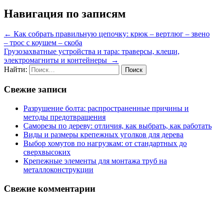
Навигация по записям
←
Как собрать правильную цепочку: крюк – вертлюг – звено
– трос с коушем – скоба
Грузозахватные устройства и тара: траверсы, клещи,
электромагниты и контейнеры
→
Найти:
Свежие записи
Разрушение болта: распространенные причины и
методы предотвращения
Саморезы по дереву: отличия, как выбрать, как работать
Виды и размеры крепежных уголков для дерева
Выбор хомутов по нагрузкам: от стандартных до
сверхвысоких
Крепежные элементы для монтажа труб на
металлоконструкции
Свежие комментарии