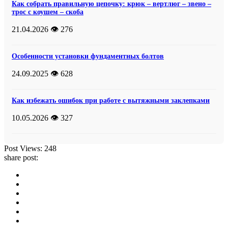
Как собрать правильную цепочку: крюк – вертлюг – звено –
трос с коушем – скоба
21.04.2026
👁️ 276
Особенности установки фундаментных болтов
24.09.2025
👁️ 628
Как избежать ошибок при работе с вытяжными заклепками
10.05.2026
👁️ 327
Post Views:
248
share post: