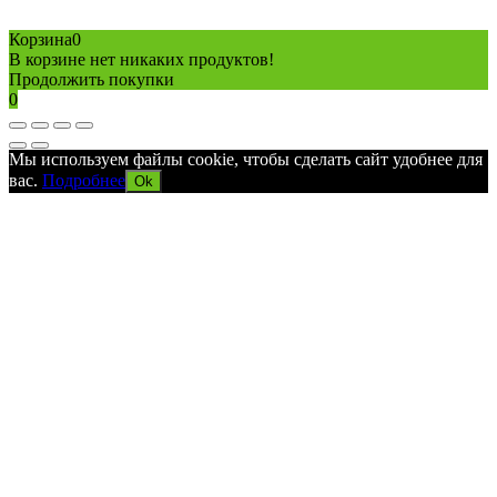
Copyright © 2026 Все права защищены
Политика конфиденциальности
Карта сайта
Разработано в агентстве
AV-TOR
Корзина
0
В корзине нет никаких продуктов!
Продолжить покупки
0
Мы используем файлы cookie, чтобы сделать сайт удобнее для
вас.
Подробнее
Ok