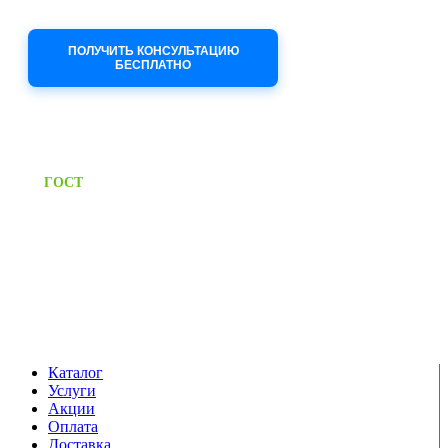
Приносим извинения за неудобства!
ПОЛУЧИТЬ КОНСУЛЬТАЦИЮ
БЕСПЛАТНО
Приём заявок через сайт: 24/7
Предоставляем паспорт
ГОСТ
качества на все изделия
Единый справочный номер:
+7 (495) 799-03-33
Режим работы:
пн-пт: 09:00-17:00
сб-вс выходной
Каталог
Услуги
Акции
Оплата
Доставка