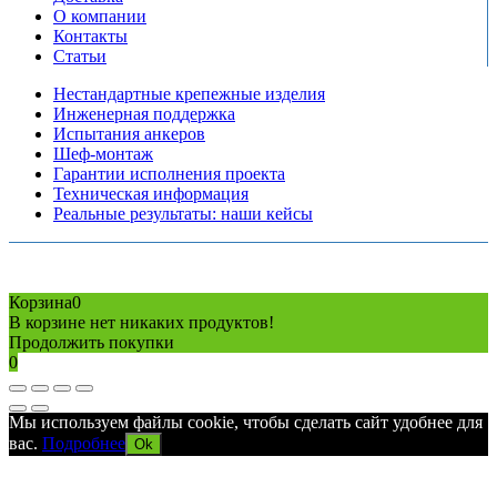
О компании
Контакты
Статьи
Нестандартные крепежные изделия
Инженерная поддержка
Испытания анкеров
Шеф-монтаж
Гарантии исполнения проекта
Техническая информация
Реальные результаты: наши кейсы
Copyright © 2026 Все права защищены
Политика конфиденциальности
Карта сайта
Разработано в агентстве
AV-TOR
Корзина
0
В корзине нет никаких продуктов!
Продолжить покупки
0
Мы используем файлы cookie, чтобы сделать сайт удобнее для
вас.
Подробнее
Ok