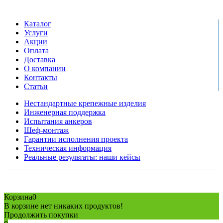
сб-вс выходной
Каталог
Услуги
Акции
Оплата
Доставка
О компании
Контакты
Статьи
Нестандартные крепежные изделия
Инженерная поддержка
Испытания анкеров
Шеф-монтаж
Гарантии исполнения проекта
Техническая информация
Реальные результаты: наши кейсы
Copyright © 2026 Все права защищены
Политика конфиденциальности
Карта сайта
Разработано в агентстве
AV-TOR
Корзина
0
В корзине нет никаких продуктов!
Продолжить покупки