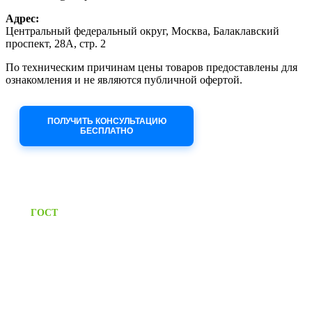
Адрес:
Центральный федеральный округ, Москва, Балаклавский
проспект, 28А, стр. 2
По техническим причинам цены товаров предоставлены для
ознакомления и не являются публичной офертой.
Приносим извинения за неудобства!
ПОЛУЧИТЬ КОНСУЛЬТАЦИЮ
БЕСПЛАТНО
Приём заявок через сайт: 24/7
Предоставляем паспорт
ГОСТ
качества на все изделия
Единый справочный номер:
+7 (495) 799-03-33
Режим работы:
пн-пт: 09:00-17:00