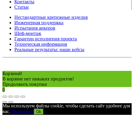
Контакты
Статьи
Нестандартные крепежные изделия
Инженерная поддержка
Испытания анкеров
Шеф-монтаж
Гарантии исполнения проекта
Техническая информация
Реальные результаты: наши кейсы
Copyright © 2026 Все права защищены
Политика конфиденциальности
Карта сайта
Разработано в агентстве
AV-TOR
Корзина
0
В корзине нет никаких продуктов!
Продолжить покупки
0
Мы используем файлы cookie, чтобы сделать сайт удобнее для
вас.
Подробнее
Ok