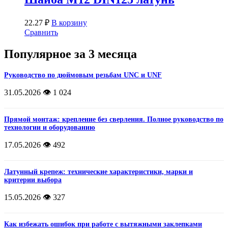
22.27
₽
В корзину
Сравнить
Популярное за 3 месяца
Руководство по дюймовым резьбам UNC и UNF
31.05.2026
👁️ 1 024
Прямой монтаж: крепление без сверления. Полное руководство по
технологии и оборудованию
17.05.2026
👁️ 492
Латунный крепеж: технические характеристики, марки и
критерии выбора
15.05.2026
👁️ 327
Как избежать ошибок при работе с вытяжными заклепками