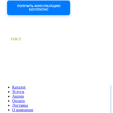
ПОЛУЧИТЬ КОНСУЛЬТАЦИЮ
БЕСПЛАТНО
Приём заявок через сайт: 24/7
Предоставляем паспорт
ГОСТ
качества на все изделия
Единый справочный номер:
+7 (495) 799-03-33
Режим работы:
пн-пт: 09:00-17:00
сб-вс выходной
Каталог
Услуги
Акции
Оплата
Доставка
О компании