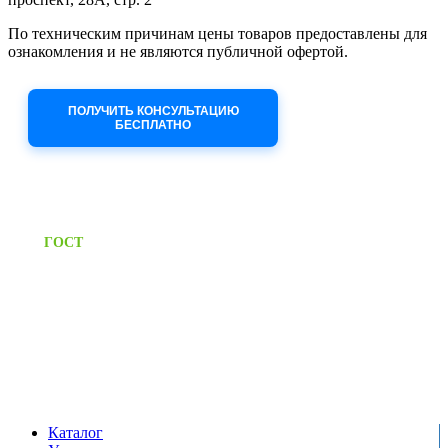
По техническим причинам цены товаров предоставлены для
ознакомления и не являются публичной офертой.
Приносим извинения за неудобства!
ПОЛУЧИТЬ КОНСУЛЬТАЦИЮ
БЕСПЛАТНО
Приём заявок через сайт: 24/7
Предоставляем паспорт
ГОСТ
качества на все изделия
Единый справочный номер:
+7 (495) 799-03-33
Режим работы:
пн-пт: 09:00-17:00
сб-вс выходной
Каталог