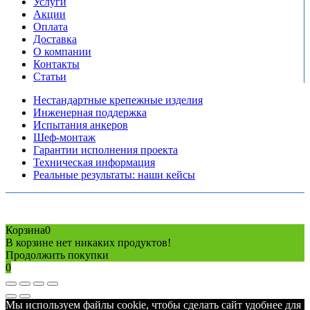
Услуги
Акции
Оплата
Доставка
О компании
Контакты
Статьи
Нестандартные крепежные изделия
Инженерная поддержка
Испытания анкеров
Шеф-монтаж
Гарантии исполнения проекта
Техническая информация
Реальные результаты: наши кейсы
Copyright © 2026 Все права защищены
Политика конфиденциальности
Карта сайта
Разработано в агентстве
AV-TOR
Корзина
0
В корзине нет никаких продуктов!
Продолжить покупки
0
Мы используем файлы cookie, чтобы сделать сайт удобнее для