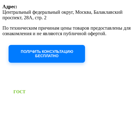
Адрес:
Центральный федеральный округ, Москва, Балаклавский
проспект, 28А, стр. 2
По техническим причинам цены товаров предоставлены для
ознакомления и не являются публичной офертой.
Приносим извинения за неудобства!
ПОЛУЧИТЬ КОНСУЛЬТАЦИЮ
БЕСПЛАТНО
Приём заявок через сайт: 24/7
Предоставляем паспорт
ГОСТ
качества на все изделия
Единый справочный номер:
+7 (495) 799-03-33
Режим работы:
пн-пт: 09:00-17:00