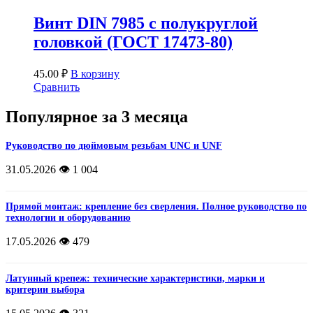
Винт DIN 7985 с полукруглой
головкой (ГОСТ 17473-80)
45.00
₽
В корзину
Сравнить
Популярное за 3 месяца
Руководство по дюймовым резьбам UNC и UNF
31.05.2026
👁️ 1 004
Прямой монтаж: крепление без сверления. Полное руководство по
технологии и оборудованию
17.05.2026
👁️ 479
Латунный крепеж: технические характеристики, марки и
критерии выбора