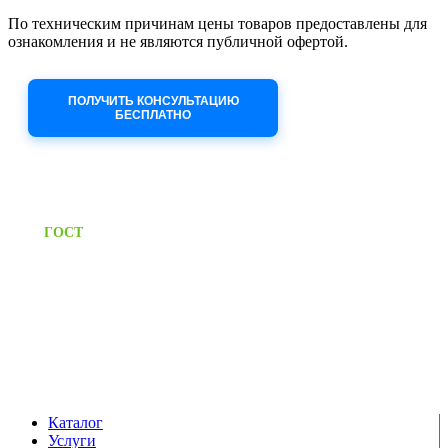
По техническим причинам цены товаров предоставлены для
ознакомления и не являются публичной офертой.
Приносим извинения за неудобства!
ПОЛУЧИТЬ КОНСУЛЬТАЦИЮ
БЕСПЛАТНО
Приём заявок через сайт: 24/7
Предоставляем паспорт
ГОСТ
качества на все изделия
Единый справочный номер:
+7 (495) 799-03-33
Режим работы:
пн-пт: 09:00-17:00
сб-вс выходной
Каталог
Услуги