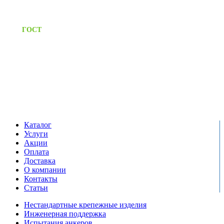
Предоставляем паспорт
ГОСТ
качества на все изделия
Единый справочный номер:
+7 (495) 799-03-33
Режим работы:
пн-пт: 09:00-17:00
сб-вс выходной
Каталог
Услуги
Акции
Оплата
Доставка
О компании
Контакты
Статьи
Нестандартные крепежные изделия
Инженерная поддержка
Испытания анкеров