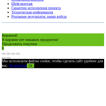
Шеф-монтаж
Гарантии исполнения проекта
Техническая информация
Реальные результаты: наши кейсы
Copyright © 2026 Все права защищены
Политика конфиденциальности
Карта сайта
Разработано в агентстве
AV-TOR
Корзина
0
В корзине нет никаких продуктов!
Продолжить покупки
0
Мы используем файлы cookie, чтобы сделать сайт удобнее для
вас.
Подробнее
Ok