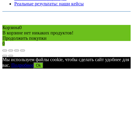
Реальные результаты: наши кейсы
Copyright © 2026 Все права защищены
Политика конфиденциальности
Карта сайта
Разработано в агентстве
AV-TOR
Корзина
0
В корзине нет никаких продуктов!
Продолжить покупки
0
Мы используем файлы cookie, чтобы сделать сайт удобнее для
вас.
Подробнее
Ok