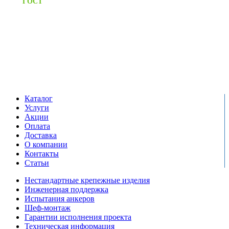
ГОСТ
качества на все изделия
Единый справочный номер:
+7 (495) 799-03-33
Режим работы:
пн-пт: 09:00-17:00
сб-вс выходной
Каталог
Услуги
Акции
Оплата
Доставка
О компании
Контакты
Статьи
Нестандартные крепежные изделия
Инженерная поддержка
Испытания анкеров
Шеф-монтаж
Гарантии исполнения проекта
Техническая информация