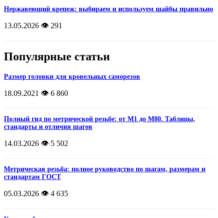
Нержавеющий крепеж: выбираем и используем шайбы правильно
13.05.2026
👁️ 291
Популярные статьи
Размер головки для кровельных саморезов
18.09.2021
👁️ 6 860
Полный гид по метрической резьбе: от М1 до М80. Таблицы,
стандарты и отличия шагов
14.03.2026
👁️ 5 502
Метрическая резьба: полное руководство по шагам, размерам и
стандартам ГОСТ
05.03.2026
👁️ 4 635