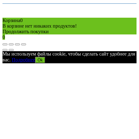
Copyright © 2026 Все права защищены
Политика конфиденциальности
Карта сайта
Разработано в агентстве
AV-TOR
Корзина
0
В корзине нет никаких продуктов!
Продолжить покупки
0
Мы используем файлы cookie, чтобы сделать сайт удобнее для
вас.
Подробнее
Ok