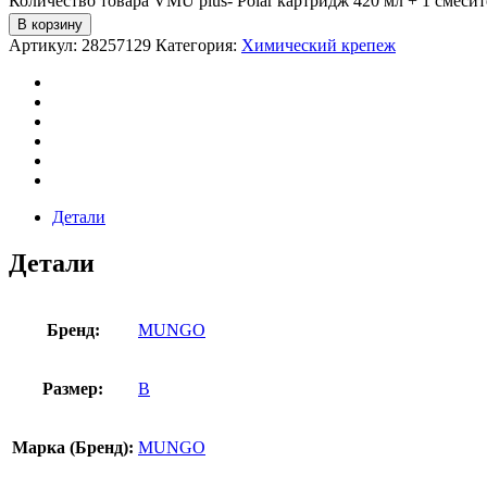
Количество товара VMU plus- Polar картридж 420 мл + 1 смесит
В корзину
Артикул:
28257129
Категория:
Химический крепеж
Детали
Детали
Бренд:
MUNGO
Размер:
В
Марка (Бренд):
MUNGO