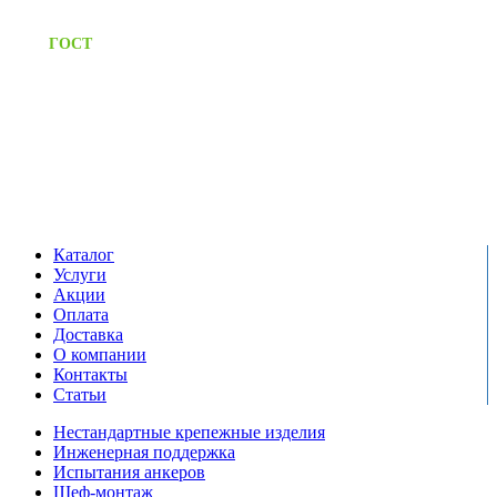
Предоставляем паспорт
ГОСТ
качества на все изделия
Единый справочный номер:
+7 (495) 799-03-33
Режим работы:
пн-пт: 09:00-17:00
сб-вс выходной
Каталог
Услуги
Акции
Оплата
Доставка
О компании
Контакты
Статьи
Нестандартные крепежные изделия
Инженерная поддержка
Испытания анкеров
Шеф-монтаж