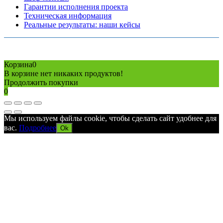
Гарантии исполнения проекта
Техническая информация
Реальные результаты: наши кейсы
Copyright © 2026 Все права защищены
Политика конфиденциальности
Карта сайта
Разработано в агентстве
AV-TOR
Корзина
0
В корзине нет никаких продуктов!
Продолжить покупки
0
Мы используем файлы cookie, чтобы сделать сайт удобнее для
вас.
Подробнее
Ok