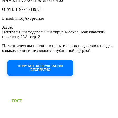
ИНН/КПП: 7727419816/772701001
ОГРН: 1197746339735
E-mail: info@skt-profi.ru
Адрес:
Центральный федеральный округ, Москва, Балаклавский
проспект, 28А, стр. 2
По техническим причинам цены товаров предоставлены для
ознакомления и не являются публичной офертой.
Приносим извинения за неудобства!
ПОЛУЧИТЬ КОНСУЛЬТАЦИЮ
БЕСПЛАТНО
Приём заявок через сайт: 24/7
Предоставляем паспорт
ГОСТ
качества на все изделия
Единый справочный номер: