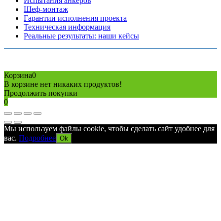
Испытания анкеров
Шеф-монтаж
Гарантии исполнения проекта
Техническая информация
Реальные результаты: наши кейсы
Copyright © 2026 Все права защищены
Политика конфиденциальности
Карта сайта
Разработано в агентстве
AV-TOR
Корзина
0
В корзине нет никаких продуктов!
Продолжить покупки
0
Мы используем файлы cookie, чтобы сделать сайт удобнее для
вас.
Подробнее
Ok