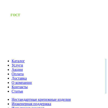
Предоставляем паспорт
ГОСТ
качества на все изделия
Единый справочный номер:
+7 (495) 799-03-33
Режим работы:
пн-пт: 09:00-17:00
сб-вс выходной
Каталог
Услуги
Акции
Оплата
Доставка
О компании
Контакты
Статьи
Нестандартные крепежные изделия
Инженерная поддержка