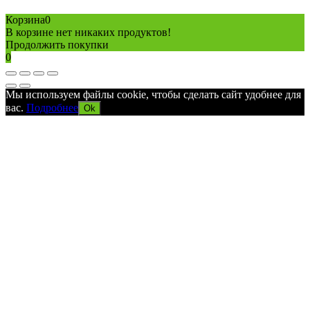
Политика конфиденциальности
Карта сайта
Разработано в агентстве
AV-TOR
Корзина
0
В корзине нет никаких продуктов!
Продолжить покупки
0
Мы используем файлы cookie, чтобы сделать сайт удобнее для
вас.
Подробнее
Ok