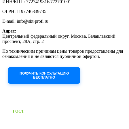
ИНН/КПП: 7727419816/772701001
ОГРН: 1197746339735
E-mail: info@skt-profi.ru
Адрес:
Центральный федеральный округ, Москва, Балаклавский
проспект, 28А, стр. 2
По техническим причинам цены товаров предоставлены для
ознакомления и не являются публичной офертой.
Приносим извинения за неудобства!
ПОЛУЧИТЬ КОНСУЛЬТАЦИЮ
БЕСПЛАТНО
Приём заявок через сайт: 24/7
Предоставляем паспорт
ГОСТ
качества на все изделия