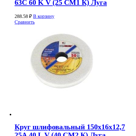
63С 60 K V (25 СМ1 К) Луга
288.58
₽
В корзину
Сравнить
Круг шлифовальный 150х16х12,7
25А 40 L V (40 СМ2 К) Луга