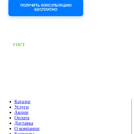
ПОЛУЧИТЬ КОНСУЛЬТАЦИЮ
БЕСПЛАТНО
Приём заявок через сайт: 24/7
Предоставляем паспорт
ГОСТ
качества на все изделия
Единый справочный номер:
+7 (495) 799-03-33
Режим работы:
пн-пт: 09:00-17:00
сб-вс выходной
Каталог
Услуги
Акции
Оплата
Доставка
О компании
Контакты