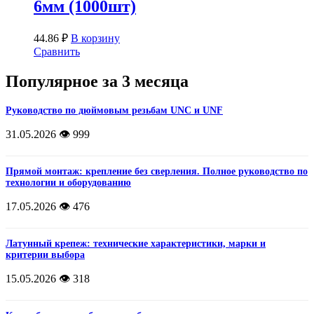
6мм (1000шт)
44.86
₽
В корзину
Сравнить
Популярное за 3 месяца
Руководство по дюймовым резьбам UNC и UNF
31.05.2026
👁️ 999
Прямой монтаж: крепление без сверления. Полное руководство по
технологии и оборудованию
17.05.2026
👁️ 476
Латунный крепеж: технические характеристики, марки и
критерии выбора
15.05.2026
👁️ 318