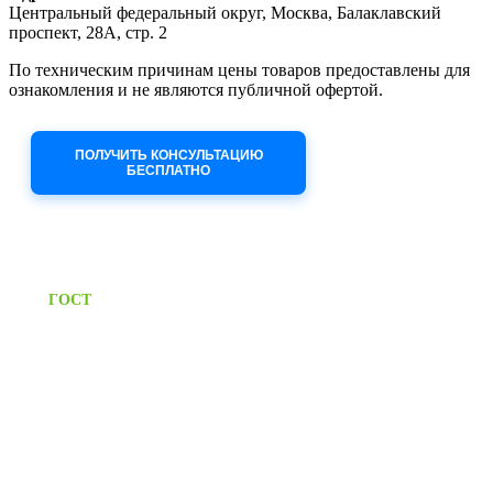
Центральный федеральный округ, Москва, Балаклавский
проспект, 28А, стр. 2
По техническим причинам цены товаров предоставлены для
ознакомления и не являются публичной офертой.
Приносим извинения за неудобства!
ПОЛУЧИТЬ КОНСУЛЬТАЦИЮ
БЕСПЛАТНО
Приём заявок через сайт: 24/7
Предоставляем паспорт
ГОСТ
качества на все изделия
Единый справочный номер:
+7 (495) 799-03-33
Режим работы:
пн-пт: 09:00-17:00
сб-вс выходной