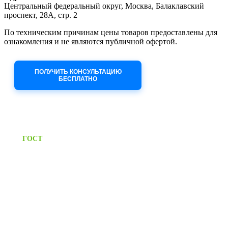
Центральный федеральный округ, Москва, Балаклавский
проспект, 28А, стр. 2
По техническим причинам цены товаров предоставлены для
ознакомления и не являются публичной офертой.
Приносим извинения за неудобства!
ПОЛУЧИТЬ КОНСУЛЬТАЦИЮ
БЕСПЛАТНО
Приём заявок через сайт: 24/7
Предоставляем паспорт
ГОСТ
качества на все изделия
Единый справочный номер:
+7 (495) 799-03-33
Режим работы:
пн-пт: 09:00-17:00
сб-вс выходной