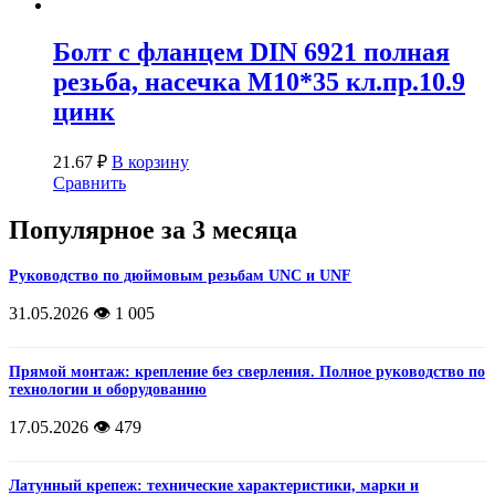
Болт с фланцем DIN 6921 полная
резьба, насечка М10*35 кл.пр.10.9
цинк
21.67
₽
В корзину
Сравнить
Популярное за 3 месяца
Руководство по дюймовым резьбам UNC и UNF
31.05.2026
👁️ 1 005
Прямой монтаж: крепление без сверления. Полное руководство по
технологии и оборудованию
17.05.2026
👁️ 479
Латунный крепеж: технические характеристики, марки и