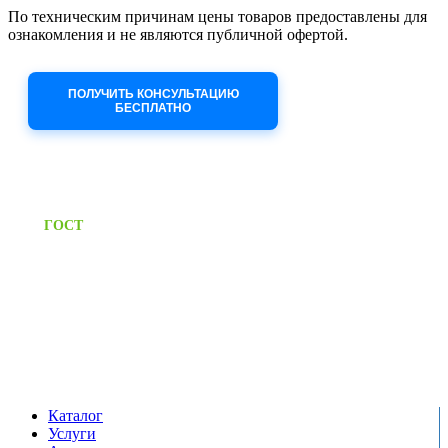
По техническим причинам цены товаров предоставлены для
ознакомления и не являются публичной офертой.
Приносим извинения за неудобства!
ПОЛУЧИТЬ КОНСУЛЬТАЦИЮ
БЕСПЛАТНО
Приём заявок через сайт: 24/7
Предоставляем паспорт
ГОСТ
качества на все изделия
Единый справочный номер:
+7 (495) 799-03-33
Режим работы:
пн-пт: 09:00-17:00
сб-вс выходной
Каталог
Услуги