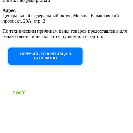
E-mail: info@skt-profi.ru
Адрес:
Центральный федеральный округ, Москва, Балаклавский
проспект, 28А, стр. 2
По техническим причинам цены товаров предоставлены для
ознакомления и не являются публичной офертой.
Приносим извинения за неудобства!
ПОЛУЧИТЬ КОНСУЛЬТАЦИЮ
БЕСПЛАТНО
Приём заявок через сайт: 24/7
Предоставляем паспорт
ГОСТ
качества на все изделия
Единый справочный номер:
+7 (495) 799-03-33
Режим работы: