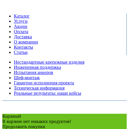
пн-пт: 09:00-17:00
сб-вс выходной
Каталог
Услуги
Акции
Оплата
Доставка
О компании
Контакты
Статьи
Нестандартные крепежные изделия
Инженерная поддержка
Испытания анкеров
Шеф-монтаж
Гарантии исполнения проекта
Техническая информация
Реальные результаты: наши кейсы
Copyright © 2026 Все права защищены
Политика конфиденциальности
Карта сайта
Разработано в агентстве
AV-TOR
Корзина
0
В корзине нет никаких продуктов!
Продолжить покупки