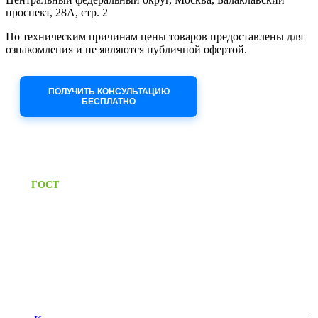
проспект, 28А, стр. 2
По техническим причинам цены товаров предоставлены для
ознакомления и не являются публичной офертой.
Приносим извинения за неудобства!
ПОЛУЧИТЬ КОНСУЛЬТАЦИЮ
БЕСПЛАТНО
Приём заявок через сайт: 24/7
Предоставляем паспорт
ГОСТ
качества на все изделия
Единый справочный номер:
+7 (495) 799-03-33
Режим работы:
пн-пт: 09:00-17:00
сб-вс выходной