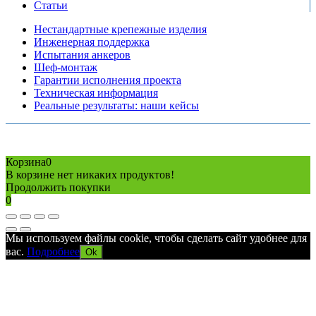
Статьи
Нестандартные крепежные изделия
Инженерная поддержка
Испытания анкеров
Шеф-монтаж
Гарантии исполнения проекта
Техническая информация
Реальные результаты: наши кейсы
Copyright © 2026 Все права защищены
Политика конфиденциальности
Карта сайта
Разработано в агентстве
AV-TOR
Корзина
0
В корзине нет никаких продуктов!
Продолжить покупки
0
Мы используем файлы cookie, чтобы сделать сайт удобнее для
вас.
Подробнее
Ok