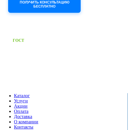
ПОЛУЧИТЬ КОНСУЛЬТАЦИЮ
БЕСПЛАТНО
Приём заявок через сайт: 24/7
Предоставляем паспорт
ГОСТ
качества на все изделия
Единый справочный номер:
+7 (495) 799-03-33
Режим работы:
пн-пт: 09:00-17:00
сб-вс выходной
Каталог
Услуги
Акции
Оплата
Доставка
О компании
Контакты