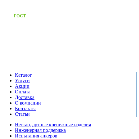
Предоставляем паспорт
ГОСТ
качества на все изделия
Единый справочный номер:
+7 (495) 799-03-33
Режим работы:
пн-пт: 09:00-17:00
сб-вс выходной
Каталог
Услуги
Акции
Оплата
Доставка
О компании
Контакты
Статьи
Нестандартные крепежные изделия
Инженерная поддержка
Испытания анкеров