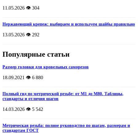
11.05.2026
👁️ 304
Нержавеющий крепеж: выбираем и используем шайбы правильно
13.05.2026
👁️ 292
Популярные статьи
Размер головки для кровельных саморезов
18.09.2021
👁️ 6 880
Полный гид по метрической резьбе: от М1 до М80. Таблицы,
стандарты и отличия шагов
14.03.2026
👁️ 5 542
Метрическая резьба: полное руководство по шагам, размерам и
стандартам ГОСТ