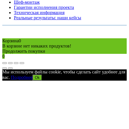
Шеф-монтаж
Гарантии исполнения проекта
Техническая информация
Реальные результаты: наши кейсы
Copyright © 2026 Все права защищены
Политика конфиденциальности
Карта сайта
Разработано в агентстве
AV-TOR
Корзина
0
В корзине нет никаких продуктов!
Продолжить покупки
0
Мы используем файлы cookie, чтобы сделать сайт удобнее для
вас.
Подробнее
Ok